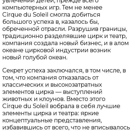
увлечений детей, прежде всего
компьютерных игр. Тем не менее
Cirque
du
Soleil
смогла добиться
большого успеха в, казалось бы,
обреченной отрасли. Разрушив границы,
традиционно разделявшие цирк и театр,
компания создала новый бизнес, и в алом
океане цирковой индустрии возник
новый голубой океан.
Секрет успеха заключался
,
в
том числе, в
том, что компания отказалась от
классических и высокозатратных
элементов цирка — выступлений
животных и клоунов. Вместо этого
Cirque
du
Soleil
вобрала в себя лучшие
элементы цирка и театра: яркие
концептуальные представления,
избавившись от всего, что не вписывалось