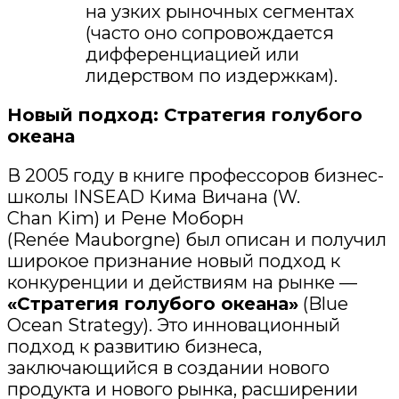
на узких рыночных сегментах
(часто оно сопровождается
дифференциацией или
лидерством по издержкам)
.
Новый подход:
С
тратегия
голубого
океана
В 2005 году в книге профессоров бизнес-
школы INSEAD Кима
Вичана
(W.
Chan
Kim
) и Рене
Моборн
(
Renée
Mauborgne
) был описан и получил
широкое признание новый подход к
конкуренции и действиям
на рынке
—
«Стратегия голубого океана»
(Blue
Ocean Strategy). Это инновационный
подход к развитию бизнеса,
заключающийся в создании нового
продукта и нового рынка, расширении